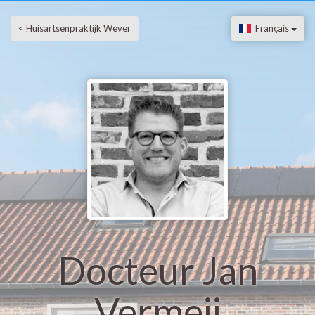
< Huisartsenpraktijk Wever
Français
Docteur Jan
Vermeij