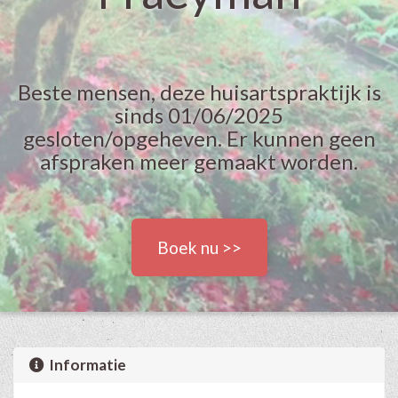
Beste mensen, deze huisartspraktijk is
sinds 01/06/2025
gesloten/opgeheven. Er kunnen geen
afspraken meer gemaakt worden.
Boek nu >>
Informatie