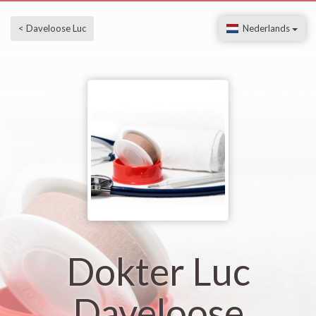
< Daveloose Luc
Nederlands
Dokter Luc
Daveloose