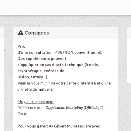
Consignes
Prix
d'une consultation : 43€ (NON conventionné).
Des suppléments peuvent
s'appliquer en cas d'acte technique (frottis,
cryothérapie, exérèse de
lésion, suture...).
Veuillez vous munir de votre
carte d'identité
et d'une
vignette de mutuelle.
Moyens de paiement
:
Préférence
pour l
'application MobilePay
(QRCode)
Ou
Carte.
Pour vous garer
: Av Gilbert Mullie (square avec